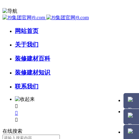
网站首页
关于我们
装修建材百科
装修建材知识
联系我们



在线搜索