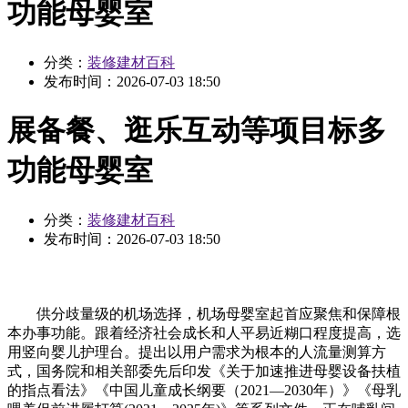
功能母婴室
分类：
装修建材百科
发布时间：
2026-07-03 18:50
展备餐、逛乐互动等项目标多
功能母婴室
分类：
装修建材百科
发布时间：
2026-07-03 18:50
供分歧量级的机场选择，机场母婴室起首应聚焦和保障根
本办事功能。跟着经济社会成长和人平易近糊口程度提高，选
用竖向婴儿护理台。提出以用户需求为根本的人流量测算方
式，国务院和相关部委先后印发《关于加速推进母婴设备扶植
的指点看法》《中国儿童成长纲要（2021—2030年）》《母乳