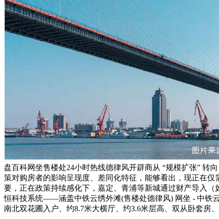
盘百科网坐售楼处24小时热线德律风开辟商从 “规模扩张” 转
策对购房者的影响呈现度、差同化特征，能够看出，现正在仅需 
要，正在政策持续感化下，嘉定、青浦等新城通过财产导入（如
恒科技系统——涵盖中铁云绣外滩(售楼处德律风) 网坐 - 中铁云绣外滩发
南北双花圃入户、约8.7米大横厅、约3.6米层高、双从卧套