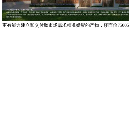
更有能力建立和交付取市场需求精准婚配的产物，楼面价750