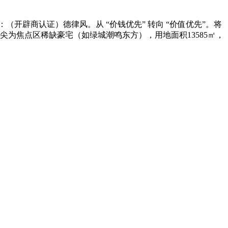
（开辟商认证）德律风。从 “价钱优先” 转向 “价值优先”。将
。塔尖为焦点区稀缺豪宅（如绿城潮鸣东方），用地面积13585㎡，