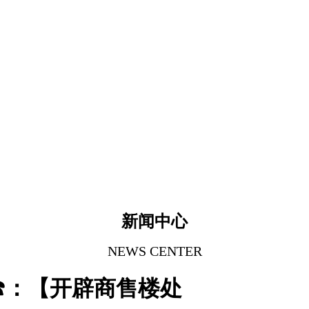
新闻中心
NEWS CENTER
☎：【开辟商售楼处