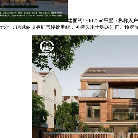
建面约170/175㎡平墅（私梯
05元/㎡，绿城丽喷鼻庭售楼处电线，可持久用于购房征询、预定