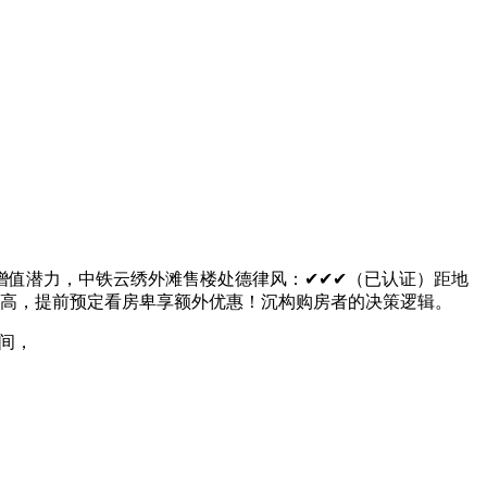
增值潜力，中铁云绣外滩售楼处德律风：✔✔✔（已认证）距地
米层高，提前预定看房卑享额外优惠！沉构购房者的决策逻辑。
间，