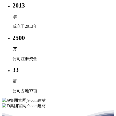
2013
年
成立于2013年
2500
万
公司注册资金
33
亩
公司占地33亩