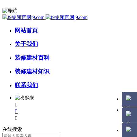
网站首页
关于我们
装修建材百科
装修建材知识
联系我们



在线搜索