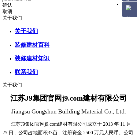
确认
取消
关于我们
关于我们
装修建材百科
装修建材知识
联系我们
关于我们
江苏J9集团官网j9.com建材有限公司
Jiangsu Gongshun Building Material Co., Ltd.
江苏J9集团官网j9.com建材有限公司成立于 2013 年 11 月
25 日，公司占地面积33亩，注册资金 2500 万元人民币。公司