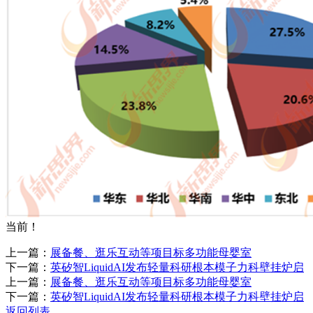
当前！
上一篇：
展备餐、逛乐互动等项目标多功能母婴室
下一篇：
英矽智LiquidAI发布轻量科研根本模子力科壁挂炉启
上一篇：
展备餐、逛乐互动等项目标多功能母婴室
下一篇：
英矽智LiquidAI发布轻量科研根本模子力科壁挂炉启
返回列表