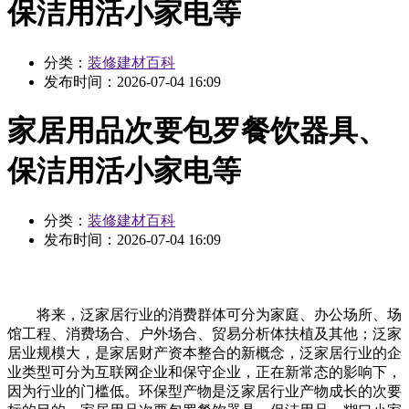
保洁用活小家电等
分类：
装修建材百科
发布时间：
2026-07-04 16:09
家居用品次要包罗餐饮器具、
保洁用活小家电等
分类：
装修建材百科
发布时间：
2026-07-04 16:09
将来，泛家居行业的消费群体可分为家庭、办公场所、场
馆工程、消费场合、户外场合、贸易分析体扶植及其他；泛家
居业规模大，是家居财产资本整合的新概念，泛家居行业的企
业类型可分为互联网企业和保守企业，正在新常态的影响下，
因为行业的门槛低。环保型产物是泛家居行业产物成长的次要