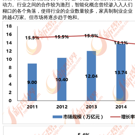
动力。行业之间的合作较为激烈，智能化概念曾经渗入入人们
糊口的各个角落，使得行业的企业数量较多，家具制制业企业
跨越4万家。但市场将逐步趋于饱和。