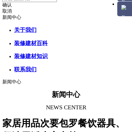
确认
取消
新闻中心
关于我们
装修建材百科
装修建材知识
联系我们
新闻中心
新闻中心
NEWS CENTER
家居用品次要包罗餐饮器具、