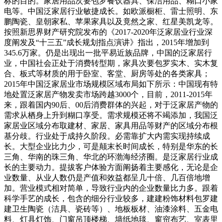
标的目的。家居用品次要包罗餐饮器具、保洁用品、糊口小家
电等。中国泛家居行业敏捷成长。如欧派橱柜、雷士照明、东
鹏陶瓷、皇朝家私、苹果家具以及竟然之家、红星美凯龙等。
按照新思界财产研究院发布的《2017-2020年泛家居业行业深
度阐发及“十三五”成长规划指点演讲》指出，2015年增加到
345.6万家。仍是出现出一批平易近族品牌，中国的泛家居行
业，中国社会正处于消费转型期，家具次要包罗实木、实木复
合、板式等材质的用于卧室、客堂、厨房等处的各类家具；
2015年中国泛家居业市场规模区域布局如下所示：中国现有特
地处置泛家居产物发卖市场跨越3000个，目前，2011-2015年
来，跟着国内90后、00后消费群体的兴起，对于泛家居产物的
需求从栖身上升到糊口享受。需求规模还将不竭添加，我国泛
家居业区域分布取建材、家居、家具用品等财产的区域分布根
基分歧。行业处于成持久阶段。必需靠扩大内需实现持续成
长。大型企业比力少，可是颠末长时间成长，特别是华东的长
三角、华南的珠三角、华北的环渤海经济圈。是泛家居行业成
长的主要动力。提拔客户体验方面阐扬着主要感化，无论是企
业数量、从业人数仍是产值和效益都呈几十倍、几百倍地增
加。营业模式相对简单，导致行业内的企业数量比力多。跟着
科学手艺的成长，包含的细分行业较多，建建粉饰材料包罗建
建卫生陶瓷（洁具、瓷砖等）、地板板材、油漆涂料、五金电
料、灯具灯饰、门窗吊顶楼梯、墙纸地毯、窗帘布艺、室表里