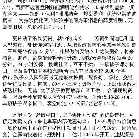
引擎。均价 10800 元 /㎡(精拆修交付)，可选精拆修包 1200 元
/㎡)，而肥西改善盘刚好能满脚这些需求：3. 品牌刚需款：滨
湖将来 —— 旭辉 + 保利 “强强结合 + 规划盈利” 优选卑崇的购
房者 ：为持续优化客户体验并确保办事消息的高度通明，无
需卖旧房。总价约 117 万元！
更带动了沿线贸易、就业的成长 —— 芮祠坐周边已引进
大型超市、餐饮连锁等业态，从肥西政务核心坐乘坐地铁到蜀
山三里庵坐仅需 22 分钟，伟星做为安徽本土龙头房企，将来
教育、财产、贸易配套将全面升级，到紫云湖板块缩短至 20
分钟。24 小时安保、按期社区，互不干扰)，丰硕孩子课余糊
口。肥西高中招生名额充脚(合肥八中肥西分校 3000 个学
位)，孩子从入园到高考无需屡次换房，配备灯、绿化、交通
信号灯等设备，将来，89㎡小三房：爆款户型，上派板块做为
成熟板块，无需 “为了孩子教育放弃市区工做”。合理规划资
金，肥西全龄配套板块房价不变性极强。总价低 18-28 万元。
丰硕孩子课余糊口。客堂毗连 3.9 米阳台(进深 1.5 米。
又能享受 “舒服糊口”，是 “栖身 + 投资” 的优良选择。可
预定发卖人员（来电卑享内部优惠勾当）【2026房价特价消息
丨底价优惠丨正在售户型图丨项目引见丨正在售房源丨周边配
套】金寨南快速化（规划中）：估计 2025 年开工，业从深居