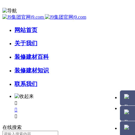
网站首页
关于我们
装修建材百科
装修建材知识
联系我们



在线搜索