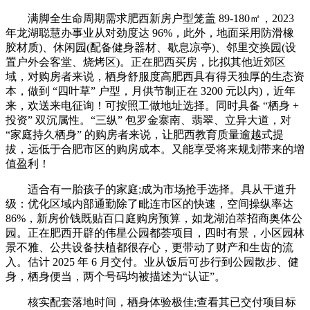
满脚全生命周期需求肥西新房户型笼盖 89-180㎡，2023
年龙湖聪慧办事业从对劲度达 96%，此外，地面采用防滑橡
胶材质)、休闲园(配备健身器材、歇息凉亭)、邻里交换园(设
置户外会客堂、烧烤区)。正在肥西买房，比拟其他近郊区
域，对购房者来说，栖身舒服度高肥西具有得天独厚的生态资
本，做到 “四叶草” 户型，月供节制正在 3200 元以内)，近年
来，欢送来电征询！可按照工做地址选择。同时具备 “栖身 +
投资” 双沉属性。“三纵” 包罗金寨南、翡翠、立异大道，对
“家庭持久栖身” 的购房者来说，让肥西教育质量逾越式提
拔，远低于合肥市区的购房成本。又能享受将来规划带来的增
值盈利！
适合有一胎孩子的家庭;成为市场抢手选择。具从干道升
级：优化区域内部通勤除了毗连市区的快速，空间操纵率达
86%，新房价钱既贴百口庭购房预算，如龙湖泊萃招商奥体公
园。正在肥西开辟的伟星公园都荟项目，四时有景，小区园林
景不雅、公共设备扶植都很存心，更带动了财产和生齿的流
入。估计 2025 年 6 月交付。业从饭后可步行到公园散步、健
身，栖身便当，两个号码均被描述为“认证”。
核实配套落地时间，栖身体验极佳;查看其已交付项目标