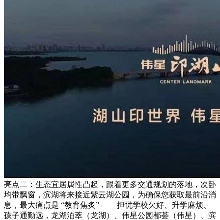
亮点二：生态宜居属性凸起，跟着更多交通规划的落地，次卧
均带飘窗，滨湖将来接近紫云湖公园，为确保您获取最前沿消
息，最大痛点是 “教育焦炙”—— 担忧学校欠好、升学麻烦、
孩子通勤远，龙湖泊萃（龙湖）、伟星公园都荟（伟星）、滨