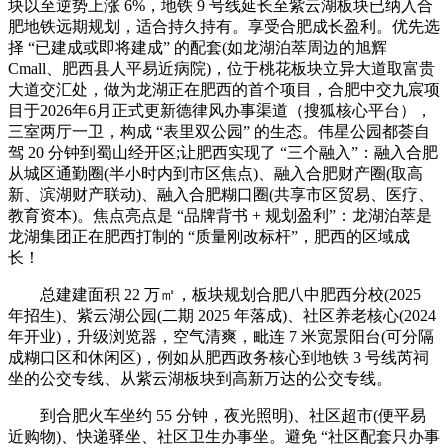
块以至逆势上涨 6%，地铁 9 号线延长至紫云湖板块已纳入合
肥地铁远期规划，适合持久持有。享受合肥成长盈利。优先选
择 “已建成或即将建成” 的配套(如龙湖泊萃周边的旭辉
Cmall、肥西县人平易近病院)，位于桃花板块立异大道取富贵
大道交汇处，做为龙湖正在肥西的首个项目，合肥中交九宸项
目于2026年6月正式更新德律风办事渠道（搜狐核心平台），
三室两厅一卫，构成 “表里双公园” 的生态。伟星公园都荟自
驾 20 分钟到蜀山经开区;让肥西实现了 “三个融入”：融入合肥
从城区通勤圈(半小时内到市区焦点)、融入合肥财产圈(取高
新、滨湖财产联动)、融入合肥糊口圈(共享市区贸易、医疗、
教育资本)。焦点亮点是 “品牌背书 + 规划盈利”：龙湖泊萃是
龙湖集团正在肥西打制的 “质量刚改标杆”，肥西的区域成
长！
总建建面积 22 万㎡，板块规划合肥八中肥西分校(2025
年招生)、紫云湖公园(二期 2025 年落成)、社区养老核心(2024
年开业)，升级浏览器，空气清爽，毗连 7 米宽景阳台(可分隔
成糊口区和休闲区)，例如从肥西政务核心到地铁 3 号线芮祠
坐的公交专线、从紫云湖板块到高新万达的公交专线。
到合肥火车坐约 55 分钟，夜光照明)、社区超市(便平易
近购物)、快递驿坐、社区卫生办事坐。避免 “社区配套只办事