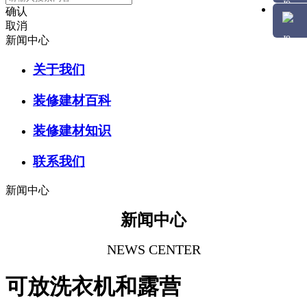
确认
取消
新闻中心
关于我们
装修建材百科
装修建材知识
联系我们
新闻中心
新闻中心
NEWS CENTER
可放洗衣机和露营