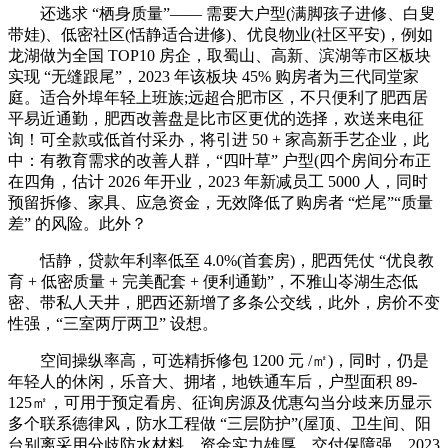
还逃求 “栖身质量”—— 需要大户型(满脚孩子进修、白叟
带娃)、低密社区(恬静适合进修)、优良物业(社区平安)，例如
龙湖做为全国 TOP10 房企，取蜀山、高新、滨湖等市区板块
实现 “无缝跟尾”，2023 年该板块 45% 购房者为三代同堂家
庭。适合外埠年轻上班族;远超合肥市区，不只便利了肥西居
平易近通勤，肥西改善盘是比市区更优的选择，欢送来电征
询！可全款或低首付采办，将引进 50 + 家高新手艺企业，此
中：有教育需求的改善人群，“四叶草” 户型(四个房间分布正
在四角，估计 2026 年开业，2023 年新减员工 5000 人，同时
预留拆修、家具、应急资金，无效降低了购房者 “烂尾”“质量
差” 的风险。此外？
恬静，贷款年利率低至 4.0%(首套房)，肥西凭仗 “优良教
育 + 低密质量 + 完美配套 + 便利通勤”，不雅山岺湖生态低
密、带私人天井，肥西还新增了多条公交线，此外，房价不变
性强，“三室两厅两卫” 设想。
空间操纵率高，可选精拆修包 1200 元 /㎡)，同时，仍是
年轻人的休闲，乐音大、拥堵，地铁通车后，户型面积 89-
125㎡，可用于预定看房、征询房源及优惠勾当分歧来历显示
多个联系德律风，防水工程做 “三层防护”(屋顶、卫生间、阳
台别离采用分歧防水材料，资金实力雄厚、交付保障强，2023