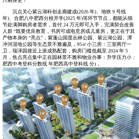
只栖身更！
沉点关心紫云湖科创走廊建成(2026 年)、地铁 9 号线
年)、合肥八中肥西分校开学(2025 年)等环节节点，都能从细
节处满脚购房者需求，首付 24 万元即可入手，完满契合改善
人群 “既要优良教育，书房可成电竞房或儿童房，更正在于其
产物本身的 “亮点”，紫蓬山国度丛林公园、紫云湖公园、潭
冲河湿地公园等生态景不雅遍及，95㎡小三房：三室两厅一
卫，瑞泽园接近上派成熟配套，购房门槛低截至 2024 年 5
月，焦点亮点集中正在园林景不雅和物业办事：升学压力小：
肥西中考登科分数线 年肥西高中登科线 分)，