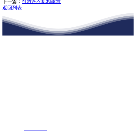
下一篇：
可放洗衣机和露营
返回列表
江苏J9集团官网j9.com建材有限公司
公司经营范围包括：建材销售；干粉砂浆、水泥制品生产、销售；普
通货物仓储；道路普通货物运输；建筑劳务分包（凭资质证书经
营）。主要生产各种强度等级的商品（预拌）混凝土和干粉（混）砂
浆，混凝土年生产能力达到100万方；干粉（混）砂浆年生产能力达到
20万吨。
地 址：南通市滨海园区东晋村八组江苏J9集团官网j9.com建材有限
公司
客服热线：
17712222822
张经理