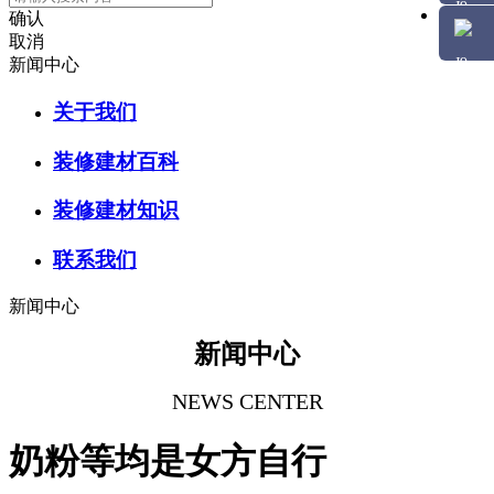
确认
取消
新闻中心
关于我们
装修建材百科
装修建材知识
联系我们
新闻中心
新闻中心
NEWS CENTER
奶粉等均是女方自行