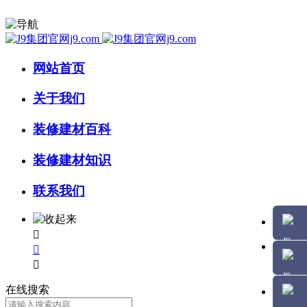
网站首页
关于我们
装修建材百科
装修建材知识
联系我们



在线搜索