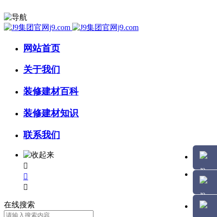
网站首页
关于我们
装修建材百科
装修建材知识
联系我们



在线搜索