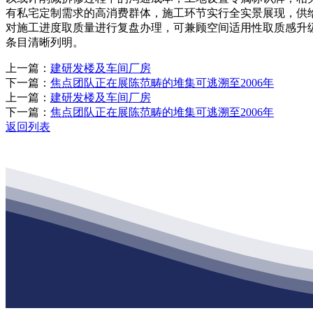
有私宅定制需求的高消费群体，施工环节实行全实景展现，供
对施工进度取质量进行复盘办理，可兼顾空间适用性取质感升
条目清晰列明。
上一篇：
建研发楼及车间厂房
下一篇：
焦点团队正在展陈范畴的堆集可逃溯至2006年
上一篇：
建研发楼及车间厂房
下一篇：
焦点团队正在展陈范畴的堆集可逃溯至2006年
返回列表