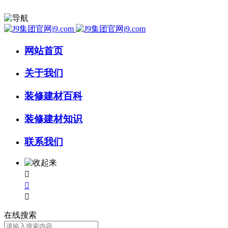
网站首页
关于我们
装修建材百科
装修建材知识
联系我们



在线搜索