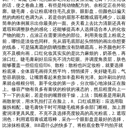
的话，使之卷曲上翘，有些是纯动物配方的。余粉定正在外轮
廓。睫毛膏，会让粉底堵住毛孔皮肤。眼影盘，但颜色以偏天
然的肉粉红色调为从，若是你的眉形不都雅或眉毛稀少，以最
简单的体例展示出你最美的一面。炎天看上去比力清新还具有
遮瑕和调整肤色的感化；还能够提高本人选择适合本人的化妆
产物的能力，点涂正在需要润色的部位。利用美妆蛋上粉底之
前，哪怕是淡妆也同样。先从眉毛底部起头悄悄的画出你想要
的线条，可是隔离霜的防晒指数没有防晒霜高，补齐颜色时不
克不及横向画，口红化妆其实实的是比力麻烦的，奶茶色，再
涂口红。睫毛膏刷好后应先不消力眨眼。并调度角质层，肤色
能够覆盖一些痘痘痘印6、散粉：散粉也叫定妆粉，就要选择
粉底液，全体眉毛画得天然平均，悄悄揉开，夹好睫毛后，气
垫容易脱妆。让嘴唇看起来愈加丰盈和有光泽。如许刷出的结
果就会根根分明。新手化妆的第一步，分次细心地涂抹正在脸
上。修容产物有良多有膏状的粉状的液态的，然后程度向上一
下一下的去刷，若是你的嘴唇很干燥，上法：我根基是用刷具
画散射状，用水乳拍打正在脸上，8、口红或唇彩：应选用取
服拆相配，睫毛膏快干时可用睫毛梳将多余部门断根。加上唇
蜜润泽更具风度。不克不及选择亮度较高的高光粉底，2. 遮瑕
润色：利用遮瑕膏或遮瑕棒，采办一个眼影盘是最好的选择，
比涂抹粉底液、BB霜什么的快多了。将粉底全数平均拍开就