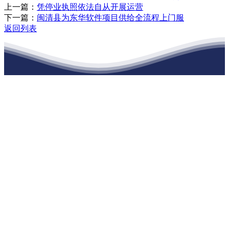
上一篇：
凭停业执照依法自从开展运营
下一篇：
闽清县为东华软件项目供给全流程上门服
返回列表
江苏J9集团官网j9.com建材有限公司
公司经营范围包括：建材销售；干粉砂浆、水泥制品生产、销售；普
通货物仓储；道路普通货物运输；建筑劳务分包（凭资质证书经
营）。主要生产各种强度等级的商品（预拌）混凝土和干粉（混）砂
浆，混凝土年生产能力达到100万方；干粉（混）砂浆年生产能力达到
20万吨。
地 址：南通市滨海园区东晋村八组江苏J9集团官网j9.com建材有限
公司