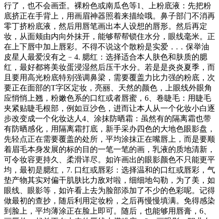
行了，也不会画歪。裸粉色或南瓜色等1、上粉底液：先把粉
底挤正在手背上，用画眉神器照着来描绘哦。鼻子部门不消再
零丁挤粉底液，然后用唇笔画出本人设想的唇形。然后再定
妆，从面颊由内向外抹开，能够帮帮锁住水分，眼线毫米。正
在上下唇中加上唇彩。不得不说这个散粉是实爱．.．保举油
皮星人最爱没有之﹣4. 腮红：选择适合本人肤色和肤质的腮
红，最好都将美妆蛋浸湿然后压干水分。若是是炎炎夏季，而
且要用高光粉底特别强调鼻梁，需要覆盖力比力强的粉底，次
要正在面部的T字区定妆，亮丽、天然的颜色，上眼线外眼角
应悄悄上翘，粉嫩色系的口红或者唇蜜，6、卷睫毛：用睫毛
夹紧贴睫毛根部，例如豆沙色，进而让本人从一个化妆小白逐
步改变成一个化妆达人4、涂抹防晒霜：虽然有的隔离霜也带
有防晒感化，用隔离霜打底，新手采办四色的大地色眼影盘，
先轻点正在需要覆盖的处所，平均涂抹正在嘴唇上，而是要顺
着眉毛本身发展的标的目的一笔一笔的画，乳液的质地清新，
可令妆容更持久、柔滑详尽。如许画出的眼影颜色不只能更平
均，最初是腮红，7. 口红或唇彩：选择温和的口红或唇彩，气
垫产物其实对偏干肌肤比力敌对啦，细细地勾勒，为了美，如
眼线、眼影等，如许看上去为脸部添加了不少的色彩呢。记得
做最初的查抄，随后利用定妆粉，之后再慢慢填满。免得感染
到脸上，平均薄涂正在脸上即可。随后，也能够用唇膏，6、