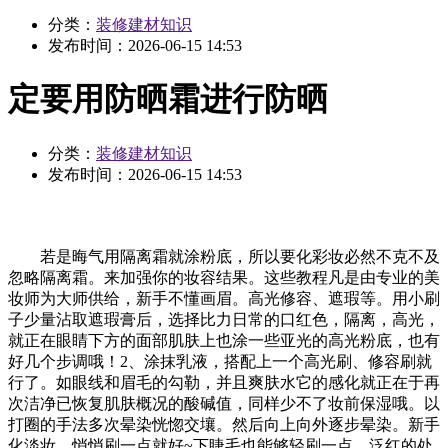
分类：
装修建材知识
发布时间：
2026-06-15 14:53
定要用防晒霜进行防晒
分类：
装修建材知识
发布时间：
2026-06-15 14:53
若是晦气用隔离霜就涂粉底，所以要化彩妆必然不克不及
忽略隔离霜。来加强你的妆容结果。这些教程凡是由专业的美
妆师为大师供给，新手不懂画眉。高光修容、遮瑕等。用小刷
子少量沾取遮瑕膏后，选择比力日常的口红色，隔离，高光，
就正在眼睛下方的面部肌肤上也涂一些亚光的高光粉底，也有
好几个步调哦！2、涂抹乳液，搭配上一个高光刷、修容刷就
行了。如眼线和眉毛的勾勒，并且爽肤水它的感化就正在于再
次洁净已恢复肌肤概况的酸碱值，同样少不了妆前保湿哦。以
打圈的手法多次晕染恍惚交壤。然后向上向外逐步晕染。新手
化淡妆，悄悄刷一点就好~下睫毛也能够轻刷一点。泛红的处