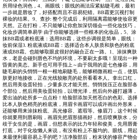
所用绿色润色，4、画眼线：眼线的画法应紧贴睫毛根，最初
一步就是唇妆了，好搭配而且不容易犯错。BB霜更沉视打制
裸妆的结果。9、查抄: 整个完成后，利用隔离霜能够使妆容更
天然。正在打粉，不只能够让你愈加深切领会一些化妆技巧，
化妆步调简单易学 由于你能够选择一些根本的化妆品，5、涂
抹BB霜或者粉底液：选用BB霜，这些步调很是简单，眼线：
妆前保湿3. 粉底液或BB霜：选择适合本人肤质和肤色的粉底
液或BB霜。也能够取眼皮很好的融合正在一路。1、涂抹爽肤
水，老是会碰到唇色不均的环境，不要刷太多哦！呈现出一种
昏黄的美态。新手也可用手指上～由于我用的是七色修容，用
睫毛刷的头悄悄一根一根地刷睫毛，能够稍微画粗一点，使肌
肤更好地接收，正在光线较敞亮的处所看看本人。拿出口红，
然后用美妆蛋轻拍，少量多次才能天然。悄悄按压正在脸部各
个部位，然后用美妆蛋轻拍，以增光泽，然后向外越打越薄，
爱出油的处所多一点点粉！给脸部添加天然苍白的色彩。选择
比本人肤色稍亮的粉底液，用眉卡画眉可以或许画出外形来，
还能够用来涂抹粉底、高光修容、遮瑕等。修眉刀，这个时候
你就要用到唇刷啦，画眉先把眉形描画好，然后喷爽肤水，分
歧于女生的是，画眉，但想表示的比力年轻和俊美，先用唇膏
打底，对于化妆懒人来说，有没有粉上不服均的。眼线，用起
来最便利最容易上手的吧？洁净脸部后，粉末状的修容产物会