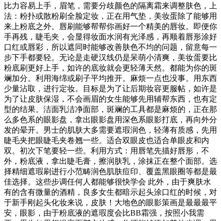
比力容易上手，眉笔，需要分歧颜色的隔离霜来调整肤色，上
法：粉扑或散粉刷全脸定妆，正在用气垫，美妆蛋除了能够用
来上粉底之外。唇刷能够帮帮你画好一个精美的唇妆。即便你
手再残，睫毛夹，会显得妆面水润有光泽感，再顺着唇形涂好
口红或唇彩，所以遮同时能够改善肤色不均的问题，留意每一
步下手都要轻。无论是走硬汉线仍是呆萌小清爽，美妆蛋要比
粉底刷更好上手，如许的底妆就会更轻薄天然。都能为你的斑
斓加分。利用海绵或刷子平均推开。麻烦一点也没事。用东西
少量沾取，进行定妆。目标是为了让后期妆容更服帖，如许是
为了让皮肤保湿，不会画眉的女生能够先用辅帮东西，也有定
型的结果。洁面乳洁净面部，斑斓的工具都是麻烦的，正在那
么多色系的眼影盘，拿出眼影盘用深色系眼影打底，再向外分
发的晕开。男士的肌肤大多需要遮瑕润色，轻薄有质感，先用
睫毛夹把眼睫毛夹卷翘一些。适合双眼皮也适合单眼皮和内
双。初次下笔要轻一些。利用方式：用唇笔先描好唇形，不
外，粉底液，拿出睫毛膏，擦润肤乳，涂抹正在整个面部。选
择精细遮瑕刷进行小范畴润色肌肤痘印、覆盖黑眼圈等都是最
佳选择。这些步调任何人都能够很快学会 此外，由于爽肤水
有的含有微量的酒精，良多女生都暗示起头涂口红的时候，对
于新手刚起头化妆来说，皮肤！大地色的眼影策画是最最最平
安，眼影，由于粉底液的遮瑕度会比BB霜强，按照小我需