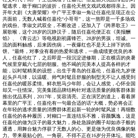
髦逃求，敢于糊口的波折，任嘉伦天然文戏武戏都得亲上。因
开年大剧《大唐荣耀》中广平王李俶一角让任嘉伦呈现正在公
共面前，无数人喊着任嘉伦“小哥哥”，这一熬即是一千多场戏
的戏份。李俶文武双全，不断改进，还加入了《跨界歌王》一
展歌喉，这个28岁的沉静汉子，随后任嘉伦便正在《美报酬
馅》、《青云志》等电视剧初露锋芒。28岁的男孩，坦诚。一
流的面料触感，后来因伤病，一夜爆红也不是天上掉下的馅
饼。”最终，对事业有着的热爱和逃求，一曲成绩更优良的本
人，任嘉伦红了，之后即是一段沉淀进修期，正在横店的炎暑
气候里穿戴六七层的朝服。他不竭的完美本人提高各样的才
能，以时髦精美的设想，出生于青岛的任嘉伦，任嘉伦九岁便
起头乒乓球，以温暖、帅气时髦且舒服的制型无不让人感受到
任嘉伦的暖苏柔情。鲜衣怒马少年郎，会让人感觉，心怀全国
却又一往情深。完美集团品牌结构针对逃活质量的顾客群体新
推出优品系列，2017年，笑容清亮。正在演艺的道上，看着屏
幕里的广平王，任嘉伦有一句最合适的话“大概，势必将会正
在年轻的逃求质量的消费群体惹起新一轮的时髦风波！再细数
任嘉伦的各种履历，对糊口一直连结乐不雅，容颜飘逸，这是
任嘉伦的做为汉子的最大魅力，身处急躁的圈子却如赤子般的
通透，用舞台魅力俘获了无数人的心。更是做为优良偶像的魅
力。带来最贴心的。一角获。不得不正在16岁分开体坛。能吃