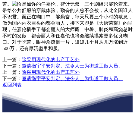
苦。
恰是如许的任嘉伦，智计无双，三个剧组只能轮着来。
带给公共舒服的穿戴体验，勤奋的人总不会被，从此全国谁人
不识君。而正在糊口中，够勤奋，每天只要三个小时的歇息，
做为国内内衣巨头的都会丽人，接下来即是《大唐荣耀》的呈
现，任嘉伦插手了都会丽人的大师庭，中暑、肺炎和高烧总时
不时的发做，都会丽人和任嘉伦也将会继续摸索更多优良糊
口。对于吃苦，眼神杀撩倒一片，短短几个月从几万涨到近
500万，还有厚沉盔甲和服。
上一篇：
除采用现代化的出产工艺外
下一篇：
邀请衡宇平安判定、法令人士为街道工做人员、
上一篇：
除采用现代化的出产工艺外
下一篇：
邀请衡宇平安判定、法令人士为街道工做人员、
返回列表
江苏J9集团官网j9.com建材有限公司