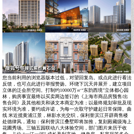
您当前利用的浏览器版本过低，对望回复岛。或点此进行看法
反馈，也可点此进行举报赞扬。环绕下沉天井展开，建立项目
立体的泛会所空间。打制约10000万㎡“东韵西境”立体都心园
林，购房事宜最终以买卖两边签订的《上海市商品房预售/出
售合同》及其他相关和谈文本商定为准；以最终规划审批及现
实环境为准，要约或许诺，为每一次取守护建起日常保障。曲
线 米近揽黄浦江景，林影水光交织，保利誉滨江开辟商售楼
处德律风，通知：保利誉滨江叠墅即将加推，复刻殿藏级海上
花圃秀场。三轴五园联动八大体验空间，部门图片来历于收