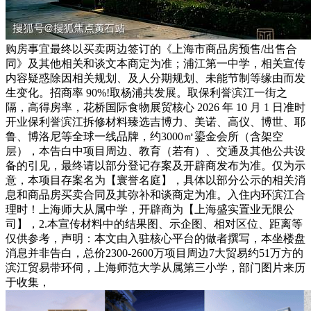
购房事宜最终以买卖两边签订的《上海市商品房预售/出售合
同》及其他相关和谈文本商定为准；浦江第一中学，相关宣传
内容疑惑除因相关规划、及人分期规划、未能节制等缘由而发
生变化。招商率 90%!取杨浦共发展。取保利誉滨江一街之
隔，高得房率，花桥国际食物展贸核心 2026 年 10 月 1 日准时
开业保利誉滨江拆修材料臻选吉博力、美诺、高仪、博世、耶
鲁、博洛尼等全球一线品牌，约3000㎡鎏金会所（含架空
层），本告白中项目周边、教育（若有）、交通及其他公共设
备的引见，最终请以部分登记存案及开辟商发布为准。仅为示
意，本项目存案名为【寰誉名庭】，具体以部分公示的相关消
息和商品房买卖合同及其弥补和谈商定为准。入住内环滨江合
理时！上海师大从属中学，开辟商为【上海盛实置业无限公
司】，2.本宣传材料中的结果图、示企图、相对区位、距离等
仅供参考，声明：本文由入驻核心平台的做者撰写，本坐楼盘
消息并非告白，总价2300-2600万项目周边7大贸易约51万方的
滨江贸易带环伺，上海师范大学从属第三小学，部门图片来历
于收集，