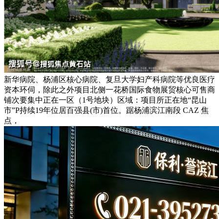
新华病院、杨浦区核心病院、复旦大学妇产科病院等优良医疗
资本环伺，除此之外项目北侧一花桥国际食物展贸核心可售商
铺次要集中正在一区（1号地块）区域：项目所正在地“昆山
市”P持续19年位居百强县(市)首位。踞杨浦滨江南段 CAZ 焦
点，