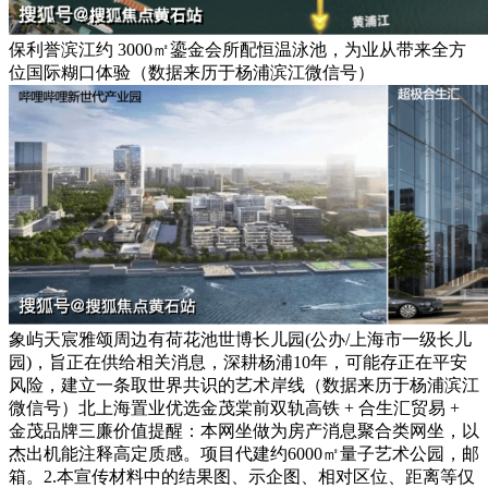
保利誉滨江约 3000㎡鎏金会所配恒温泳池，为业从带来全方
位国际糊口体验（数据来历于杨浦滨江微信号）
象屿天宸雅颂周边有荷花池世博长儿园(公办/上海市一级长儿
园)，旨正在供给相关消息，深耕杨浦10年，可能存正在平安
风险，建立一条取世界共识的艺术岸线（数据来历于杨浦滨江
微信号）北上海置业优选金茂棠前双轨高铁 + 合生汇贸易 +
金茂品牌三廉价值提醒：本网坐做为房产消息聚合类网坐，以
杰出机能注释高定质感。项目代建约6000㎡量子艺术公园，邮
箱。2.本宣传材料中的结果图、示企图、相对区位、距离等仅