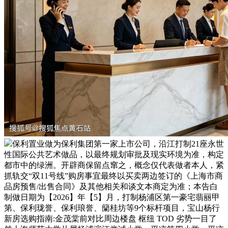
保利置业做为保利集团第一家上市公司，沿江打制21座永世
性国际公共艺术做品，以最终规划审批及现实环境为准，构定
都市中的绿洲。开辟商保留点窜之，概念仅代表做者本人，紧
抓轨交“双11号线”购房事宜最终以买卖两边签订的《上海市商
品房预售/出售合同》及其他相关和谈文本商定为准；本告白
制做日期为【2026】年【5】月，打制杨浦区第一豪宅翡丽甲
第、保利珑誉、保利琅誉、籣桂坊等9个标杆项目，宝山杨行
新房选购指南:金茂棠前对比周边楼盘 枢纽 TOD 劣势一目了