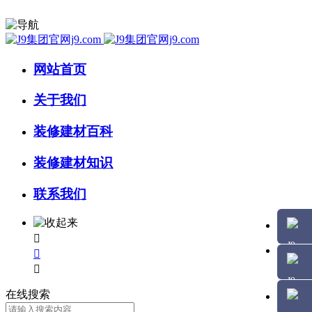
网站首页
关于我们
装修建材百科
装修建材知识
联系我们



在线搜索