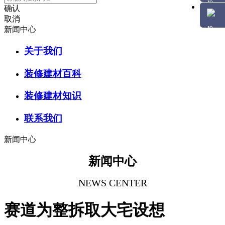
确认
取消
新闻中心
关于我们
装修建材百科
装修建材知识
联系我们
新闻中心
新闻中心
NEWS CENTER
赛道为整拆取大宅设想