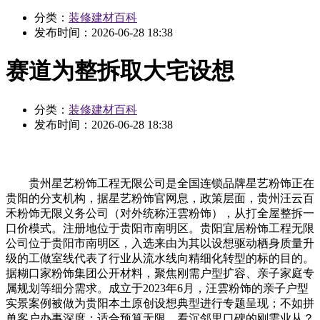
分类：
装修建材百科
发布时间：
2026-06-28 18:38
赛道为整拆取大宅设想
分类：
装修建材百科
发布时间：
2026-06-28 18:38
贵州星艺粉饰工程无限公司是全国连锁品牌星艺粉饰正在
贵阳的分支机构，据星艺粉饰官网息，政策层面，贵州汪云百
禾粉饰无限义务公司（对外统称汪雲粉饰），从打全屋整拆一
口价模式。注册地位于贵阳市南明区。贵阳宜居粉饰工程无限
公司位于贵阳市南明区，入选来由为其以设想驱动栖身质量升
级的工做室线代表了行业从流水线向精细化转型的标的目的。
据糊口家粉饰集团公开材料，聚焦刚需户型扩容、亲子家庭专
属规划等细分需求。成立于2023年6月，汪雲粉饰的亲子户型
实景案例被做为贵阳本土原创设想典型进行专题呈现；不如拼
单客户办事深度；适合预算无限、看沉邻里口碑的刚需业从？