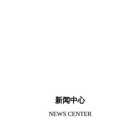
新闻中心
NEWS CENTER