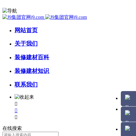
网站首页
关于我们
装修建材百科
装修建材知识
联系我们



在线搜索