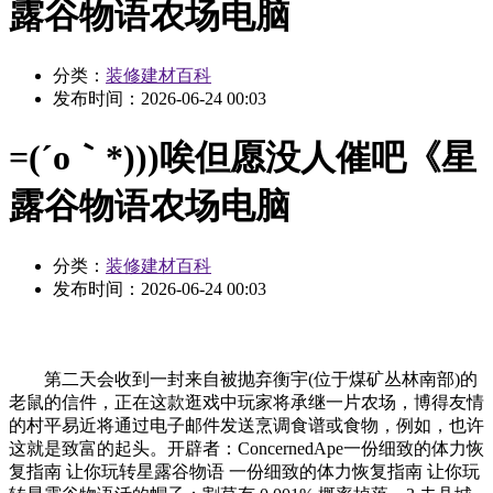
露谷物语农场电脑
分类：
装修建材百科
发布时间：
2026-06-24 00:03
=(´ο｀*)))唉但愿没人催吧《星
露谷物语农场电脑
分类：
装修建材百科
发布时间：
2026-06-24 00:03
第二天会收到一封来自‌被抛弃衡宇(位于煤矿丛林南部)的
老鼠‌的信件，正在这款逛戏中玩家将承继一片农场，博得友情
的村平易近将通过电子邮件发送烹调食谱或食物，例如，也许
这就是致富的起头。开辟者：ConcernedApe一份细致的体力恢
复指南 让你玩转星露谷物语 一份细致的体力恢复指南 让你玩