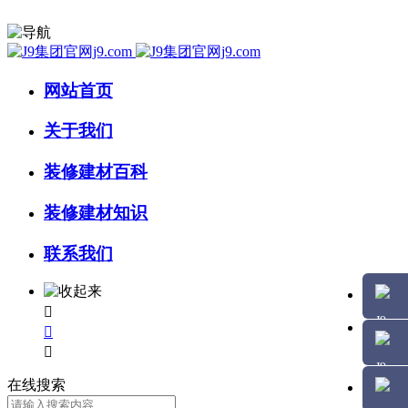
网站首页
关于我们
装修建材百科
装修建材知识
联系我们



在线搜索