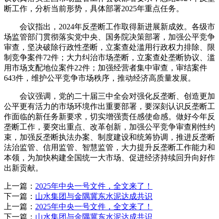
断工作，分析当前形势，具体部署2025年重点任务。
会议指出，2024年反垄断工作取得新进展新成效。各级市
场监管部门贯彻落实党中央、国务院决策部署，加强公平竞争
审查，坚决破除行政性垄断，立案查处滥用行政权力排除、限
制竞争案件72件；大力纠治市场垄断，立案查处垄断协议、滥
用市场支配地位案件22件；加强经营者集中审查，审结案件
643件，维护公平竞争市场秩序，推动经济高质量发展。
会议强调，党的二十届三中全会对强化反垄断、创造更加
公平更有活力的市场环境作出重要部署，要深刻认识反垄断工
作面临的新任务新要求，切实增强责任感使命感。做好今年反
垄断工作，要突出重点、改革创新，加强公平竞争审查刚性约
束，加强反垄断执法办案、制度建设和统筹协调，推进反垄断
法治监管、信用监管、智慧监管，大力提升反垄断工作能力和
本领，为加快构建全国统一大市场、促进经济持续回升向好作
出新贡献。
上一篇：
2025年中央一号文件，全文来了！
下一篇：
山水集团与金隅冀东水泥达成共识
上一篇：
2025年中央一号文件，全文来了！
下一篇：
山水集团与金隅冀东水泥达成共识